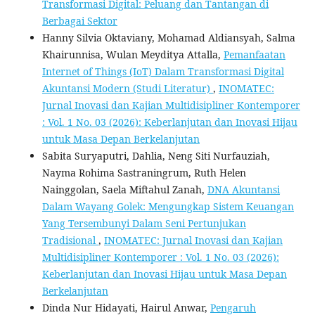
Transformasi Digital: Peluang dan Tantangan di
Berbagai Sektor
Hanny Silvia Oktaviany, Mohamad Aldiansyah, Salma
Khairunnisa, Wulan Meyditya Attalla,
Pemanfaatan
Internet of Things (IoT) Dalam Transformasi Digital
Akuntansi Modern (Studi Literatur)
,
INOMATEC:
Jurnal Inovasi dan Kajian Multidisipliner Kontemporer
: Vol. 1 No. 03 (2026): Keberlanjutan dan Inovasi Hijau
untuk Masa Depan Berkelanjutan
Sabita Suryaputri, Dahlia, Neng Siti Nurfauziah,
Nayma Rohima Sastraningrum, Ruth Helen
Nainggolan, Saela Miftahul Zanah,
DNA Akuntansi
Dalam Wayang Golek: Mengungkap Sistem Keuangan
Yang Tersembunyi Dalam Seni Pertunjukan
Tradisional
,
INOMATEC: Jurnal Inovasi dan Kajian
Multidisipliner Kontemporer : Vol. 1 No. 03 (2026):
Keberlanjutan dan Inovasi Hijau untuk Masa Depan
Berkelanjutan
Dinda Nur Hidayati, Hairul Anwar,
Pengaruh