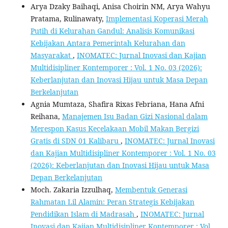
Arya Dzaky Baihaqi, Anisa Choirin NM, Arya Wahyu
Pratama, Rulinawaty,
Implementasi Koperasi Merah
Putih di Kelurahan Gandul: Analisis Komunikasi
Kebijakan Antara Pemerintah Kelurahan dan
Masyarakat
,
INOMATEC: Jurnal Inovasi dan Kajian
Multidisipliner Kontemporer : Vol. 1 No. 03 (2026):
Keberlanjutan dan Inovasi Hijau untuk Masa Depan
Berkelanjutan
Agnia Mumtaza, Shafira Rixas Febriana, Hana Afni
Reihana,
Manajemen Isu Badan Gizi Nasional dalam
Merespon Kasus Kecelakaan Mobil Makan Bergizi
Gratis di SDN 01 Kalibaru
,
INOMATEC: Jurnal Inovasi
dan Kajian Multidisipliner Kontemporer : Vol. 1 No. 03
(2026): Keberlanjutan dan Inovasi Hijau untuk Masa
Depan Berkelanjutan
Moch. Zakaria Izzulhaq,
Membentuk Generasi
Rahmatan Lil Alamin: Peran Strategis Kebijakan
Pendidikan Islam di Madrasah
,
INOMATEC: Jurnal
Inovasi dan Kajian Multidisipliner Kontemporer : Vol.