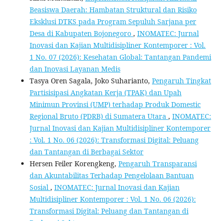
Beasiswa Daerah: Hambatan Struktural dan Risiko
Eksklusi DTKS pada Program Sepuluh Sarjana per
Desa di Kabupaten Bojonegoro
,
INOMATEC: Jurnal
Inovasi dan Kajian Multidisipliner Kontemporer : Vol.
1 No. 07 (2026): Kesehatan Global: Tantangan Pandemi
dan Inovasi Layanan Medis
Tasya Oren Sagala, Joko Suharianto,
Pengaruh Tingkat
Partisisipasi Angkatan Kerja (TPAK) dan Upah
Minimun Provinsi (UMP) terhadap Produk Domestic
Regional Bruto (PDRB) di Sumatera Utara
,
INOMATEC:
Jurnal Inovasi dan Kajian Multidisipliner Kontemporer
: Vol. 1 No. 06 (2026): Transformasi Digital: Peluang
dan Tantangan di Berbagai Sektor
Hersen Feiler Korengkeng,
Pengaruh Transparansi
dan Akuntabilitas Terhadap Pengelolaan Bantuan
Sosial
,
INOMATEC: Jurnal Inovasi dan Kajian
Multidisipliner Kontemporer : Vol. 1 No. 06 (2026):
Transformasi Digital: Peluang dan Tantangan di