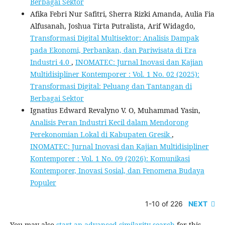
Berbagai Sektor
Afika Febri Nur Safitri, Sherra Rizki Amanda, Aulia Fia
Alfusanah, Joshua Tirta Putralista, Arif Widagdo,
Transformasi Digital Multisektor: Analisis Dampak
pada Ekonomi, Perbankan, dan Pariwisata di Era
Industri 4.0
,
INOMATEC: Jurnal Inovasi dan Kajian
Multidisipliner Kontemporer : Vol. 1 No. 02 (2025):
Transformasi Digital: Peluang dan Tantangan di
Berbagai Sektor
Ignatius Edward Revalyno V. O, Muhammad Yasin,
Analisis Peran Industri Kecil dalam Mendorong
Perekonomian Lokal di Kabupaten Gresik
,
INOMATEC: Jurnal Inovasi dan Kajian Multidisipliner
Kontemporer : Vol. 1 No. 09 (2026): Komunikasi
Kontemporer, Inovasi Sosial, dan Fenomena Budaya
Populer
1-10 of 226
NEXT
You may also
start an advanced similarity search
for this