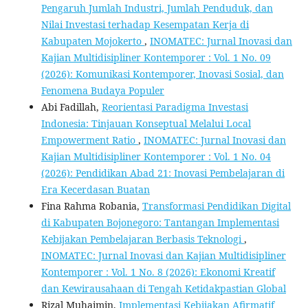
Pengaruh Jumlah Industri, Jumlah Penduduk, dan
Nilai Investasi terhadap Kesempatan Kerja di
Kabupaten Mojokerto
,
INOMATEC: Jurnal Inovasi dan
Kajian Multidisipliner Kontemporer : Vol. 1 No. 09
(2026): Komunikasi Kontemporer, Inovasi Sosial, dan
Fenomena Budaya Populer
Abi Fadillah,
Reorientasi Paradigma Investasi
Indonesia: Tinjauan Konseptual Melalui Local
Empowerment Ratio
,
INOMATEC: Jurnal Inovasi dan
Kajian Multidisipliner Kontemporer : Vol. 1 No. 04
(2026): Pendidikan Abad 21: Inovasi Pembelajaran di
Era Kecerdasan Buatan
Fina Rahma Robania,
Transformasi Pendidikan Digital
di Kabupaten Bojonegoro: Tantangan Implementasi
Kebijakan Pembelajaran Berbasis Teknologi
,
INOMATEC: Jurnal Inovasi dan Kajian Multidisipliner
Kontemporer : Vol. 1 No. 8 (2026): Ekonomi Kreatif
dan Kewirausahaan di Tengah Ketidakpastian Global
Rizal Muhaimin,
Implementasi Kebijakan Afirmatif