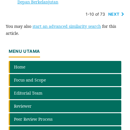
Depan Berkelanjutan
1-10 of 73
NEXT
You may also
start an advanced similarity search
for this
article.
MENU UTAMA
Home
Focus and Scope
Editorial Team
Reviewer
Peer Review Process