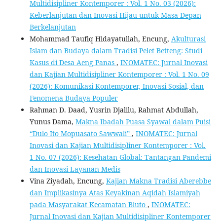
Multidisipliner Kontemporer : Vol. 1 No. 03 (2026):
Keberlanjutan dan Inovasi Hijau untuk Masa Depan
Berkelanjutan
Mohammad Taufiq Hidayatullah, Encung,
Akulturasi
Islam dan Budaya dalam Tradisi Pelet Betteng: Studi
Kasus di Desa Aeng Panas
,
INOMATEC: Jurnal Inovasi
dan Kajian Multidisipliner Kontemporer : Vol. 1 No. 09
(2026): Komunikasi Kontemporer, Inovasi Sosial, dan
Fenomena Budaya Populer
Rahman D. Daad, Yusrin Djalilu, Rahmat Abdullah,
Yunus Dama,
Makna Ibadah Puasa Syawal dalam Puisi
“Dulo Ito Mopuasato Sawwali”
,
INOMATEC: Jurnal
Inovasi dan Kajian Multidisipliner Kontemporer : Vol.
1 No. 07 (2026): Kesehatan Global: Tantangan Pandemi
dan Inovasi Layanan Medis
Vina Ziyadah, Encung,
Kajian Makna Tradisi Aberebbe
dan Implikasinya Atas Keyakinan Aqidah Islamiyah
pada Masyarakat Kecamatan Bluto
,
INOMATEC:
Jurnal Inovasi dan Kajian Multidisipliner Kontemporer