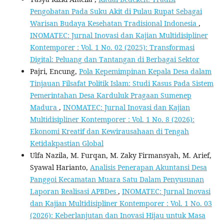
Pengobatan Pada Suku Akit di Pulau Rupat Sebagai
Warisan Budaya Kesehatan Tradisional Indonesia
,
INOMATEC: Jurnal Inovasi dan Kajian Multidisipliner
Kontemporer : Vol. 1 No. 02 (2025): Transformasi
Digital: Peluang dan Tantangan di Berbagai Sektor
Pajri, Encung,
Pola Kepemimpinan Kepala Desa dalam
Tinjauan Filsafat Politik Islam: Studi Kasus Pada Sistem
Pemerintahan Desa Karduluk Pragaan Sumenep
Madura
,
INOMATEC: Jurnal Inovasi dan Kajian
Multidisipliner Kontemporer : Vol. 1 No. 8 (2026):
Ekonomi Kreatif dan Kewirausahaan di Tengah
Ketidakpastian Global
Ulfa Nazila, M. Furqan, M. Zaky Firmansyah, M. Arief,
Syawal Harianto,
Analisis Penerapan Akuntansi Desa
Panggoi Kecamatan Muara Satu Dalam Penyusunan
Laporan Realisasi APBDes
,
INOMATEC: Jurnal Inovasi
dan Kajian Multidisipliner Kontemporer : Vol. 1 No. 03
(2026): Keberlanjutan dan Inovasi Hijau untuk Masa