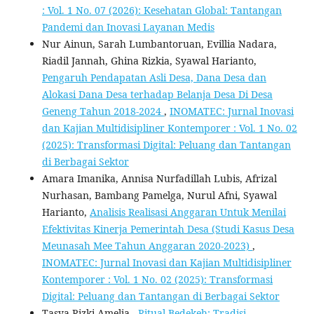
: Vol. 1 No. 07 (2026): Kesehatan Global: Tantangan
Pandemi dan Inovasi Layanan Medis
Nur Ainun, Sarah Lumbantoruan, Evillia Nadara,
Riadil Jannah, Ghina Rizkia, Syawal Harianto,
Pengaruh Pendapatan Asli Desa, Dana Desa dan
Alokasi Dana Desa terhadap Belanja Desa Di Desa
Geneng Tahun 2018-2024
,
INOMATEC: Jurnal Inovasi
dan Kajian Multidisipliner Kontemporer : Vol. 1 No. 02
(2025): Transformasi Digital: Peluang dan Tantangan
di Berbagai Sektor
Amara Imanika, Annisa Nurfadillah Lubis, Afrizal
Nurhasan, Bambang Pamelga, Nurul Afni, Syawal
Harianto,
Analisis Realisasi Anggaran Untuk Menilai
Efektivitas Kinerja Pemerintah Desa (Studi Kasus Desa
Meunasah Mee Tahun Anggaran 2020-2023)
,
INOMATEC: Jurnal Inovasi dan Kajian Multidisipliner
Kontemporer : Vol. 1 No. 02 (2025): Transformasi
Digital: Peluang dan Tantangan di Berbagai Sektor
Tasya Rizki Amelia ,
Ritual Bedekeh: Tradisi