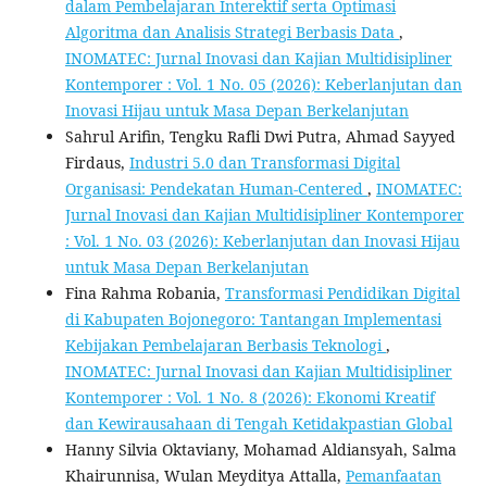
dalam Pembelajaran Interektif serta Optimasi
Algoritma dan Analisis Strategi Berbasis Data
,
INOMATEC: Jurnal Inovasi dan Kajian Multidisipliner
Kontemporer : Vol. 1 No. 05 (2026): Keberlanjutan dan
Inovasi Hijau untuk Masa Depan Berkelanjutan
Sahrul Arifin, Tengku Rafli Dwi Putra, Ahmad Sayyed
Firdaus,
Industri 5.0 dan Transformasi Digital
Organisasi: Pendekatan Human-Centered
,
INOMATEC:
Jurnal Inovasi dan Kajian Multidisipliner Kontemporer
: Vol. 1 No. 03 (2026): Keberlanjutan dan Inovasi Hijau
untuk Masa Depan Berkelanjutan
Fina Rahma Robania,
Transformasi Pendidikan Digital
di Kabupaten Bojonegoro: Tantangan Implementasi
Kebijakan Pembelajaran Berbasis Teknologi
,
INOMATEC: Jurnal Inovasi dan Kajian Multidisipliner
Kontemporer : Vol. 1 No. 8 (2026): Ekonomi Kreatif
dan Kewirausahaan di Tengah Ketidakpastian Global
Hanny Silvia Oktaviany, Mohamad Aldiansyah, Salma
Khairunnisa, Wulan Meyditya Attalla,
Pemanfaatan