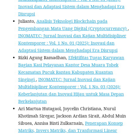
Inovasi dan Adaptasi Sistem dalam Menghadapi Era
Disrupsi
Julianto,
Analisis Teknologi Blockchain pada
Pengembangan Mata Uang Digital (Cryptocurrenncy)
,
INOMATEC: Jurnal Inovasi dan Kajian Multidisipliner
Kontemporer : Vol. 1 No. 01 (2025): Inovasi dan
Adaptasi Sistem dalam Menghadapi Era Disrupsi
Rizki Agung Ramadhan,
Efektifitas Tugas Karyawan
Bagian Kasi Pelayanan Kantor Desa Muara Tobek
Kecamatan Pucuk Rantau Kabupaten Kuantan
Singingi
,
INOMATEC: Jurnal Inovasi dan Kajian
Multidisipliner Kontemporer : Vol. 1 No. 03 (2026):
Keberlanjutan dan Inovasi Hijau untuk Masa Depan
Berkelanjutan
Ari Martua Hutagaol, Joycelin Christiana, Nurul
Khotimah Siregar, Jackson Ardian Sirait, Abdul Muin
Sibuea, Annisa Binti Zulkarnain,
Penerapan Konsep
Matriks, Invers Matriks, dan Tranformasi Linear