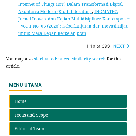
Internet of Things (IoT) Dalam Transformasi Digital
Akuntansi Modern (Studi Literatur)
,
INOMATEC:
Jurnal Inovasi dan Kajian Multidisipliner Kontemporer
: Vol. 1 No. 03 (2026): Keberlanjutan dan Inovasi Hijau
untuk Masa Depan Berkelanjutan
1-10 of 393
NEXT
You may also
start an advanced similarity search
for this
article.
MENU UTAMA
Home
Focus and Scope
Editorial Team