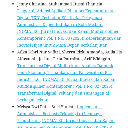
Jenny Christine, Muhammad Husni Thamrin,
Pengaruh Adopsi Aplikasi Identitas Kependudukan
Digital (IKD) Terhadap Efektivitas Pelayanan
Administrasi Kependudukan di Kota Medan
,
INOMATEC: Jurnal Inovasi dan Kajian Multidisipliner
Kontemporer : Vol. 1 No. 03 (2026): Keberlanjutan dan
Inovasi Hijau untuk Masa Depan Berkelanjutan
Afika Febri Nur Safitri, Sherra Rizki Amanda, Aulia Fia
Alfusanah, Joshua Tirta Putralista, Arif Widagdo,
Transformasi Digital Multisektor: Analisis Dampak
pada Ekonomi, Perbankan, dan Pariwisata di Era
Industri 4.0
,
INOMATEC: Jurnal Inovasi dan Kajian
Multidisipliner Kontemporer : Vol. 1 No. 02 (2025):
Transformasi Digital: Peluang dan Tantangan di
Berbagai Sektor
Melsya Dwi Putri, Suci Yuniati,
Implementasi
Administrasi Berbasis Teknologi di Lembaga
Pendidikan
,
INOMATEC: Jurnal Inovasi dan Kajian
Multidisipliner Kontemporer : Vol. 1 No. 01 (2025):