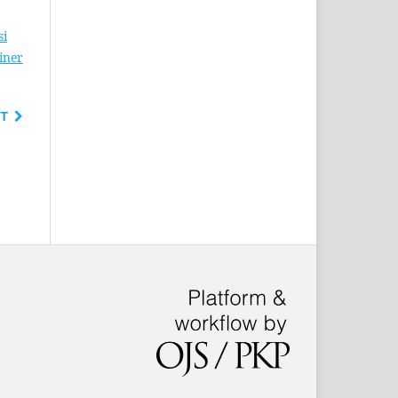
si
iner
T