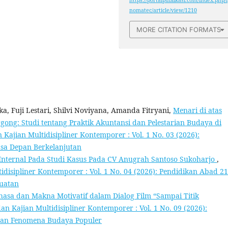
https://portalpublikasi.com/index.php/i
nomatec/article/view/1210
MORE CITATION FORMATS
, Fuji Lestari, Shilvi Noviyana, Amanda Fitryani,
Menari di atas
ong: Studi tentang Praktik Akuntansi dan Pelestarian Budaya di
Kajian Multidisipliner Kontemporer : Vol. 1 No. 03 (2026):
asa Depan Berkelanjutan
 Internal Pada Studi Kasus Pada CV Anugrah Santoso Sukoharjo
,
disipliner Kontemporer : Vol. 1 No. 04 (2026): Pendidikan Abad 21
Buatan
hasa dan Makna Motivatif dalam Dialog Film “Sampai Titik
n Kajian Multidisipliner Kontemporer : Vol. 1 No. 09 (2026):
 dan Fenomena Budaya Populer