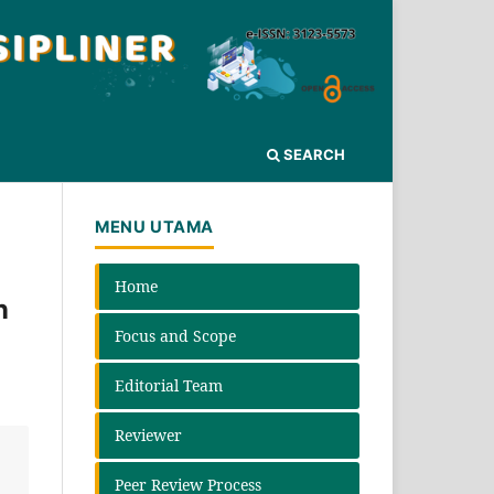
SEARCH
MENU UTAMA
Home
n
Focus and Scope
Editorial Team
Reviewer
Peer Review Process