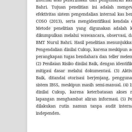
Bahri. Tujuan penelitian ini adalah menge
efektivitas sistem pengendalian internal kas b
COSO (2013), serta mengidentifikasi kendala 
Metode penelitian yang digunakan adalah kua
dikumpulkan melalui wawancara, observasi, d
BMT Nurul Bahri. Hasil penelitian menunjukk
Pengendalian dinilai Cukup, karena meskipun
perangkapan tugas bendahara dan teller mele
(2) Penilaian Risiko dinilai Baik, dengan identifi
mitigasi dasar melalui dokumentasi. (3) Aktiv
Baik, ditandai otorisasi berjenjang, penggun
sistem IBSS, meskipun masih semi-manual. (4)
dinilai Cukup, karena keterbatasan akses r
lapangan menghambat aliran informasi. (5) P
dilakukan rutin namun tanpa audit interna
independen.