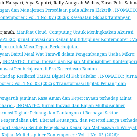
ah Hafsyari, Alya Saputri, Rafly Anugrah Widias, Faras Putri Sabin
angan dan Manajemen Persediaan pada Alkara Elektrik
,
INOMATEC
Kontemporer : Vol. 1 No. 07 (2026): Kesehatan Global: Tantangan
urjanah,
Manfaat Cloud Computing Untuk Meningkatkan Akurasi
ATEC: Jurnal Inovasi dan Kajian Multidisipliner Kontemporer : Vol
 Hijau untuk Masa Depan Berkelanjutan
yaan Baitul Maal Wat Tamwil dalam Pengembangan Usaha Mikro:
,
INOMATEC: Jurnal Inovasi dan Kajian Multidisipliner Kontempore
 Inovasi Pembelajaran di Era Kecerdasan Buatan
hadap Resiliensi UMKM Digital di Kab.Takalar
,
INOMATEC: Jurna
orer : Vol. 1 No. 02 (2025): Transformasi Digital: Peluang dan
 Pengaruh Jaminan Rasa Aman dan Kepercayaan terhadap Minat
oharjo
,
INOMATEC: Jurnal Inovasi dan Kajian Multidisipliner
formasi Digital: Peluang dan Tantangan di Berbagai Sektor
Pengendalian Diri, Literasi Keuangan, dan Persepsi Harga Terhad
port sebagai Bentuk Pengelolaan Keuangan Mahasiswa di Wilaya
ajian Multidisipliner Kontemporer : Vol. 1 No. 03 (2026):