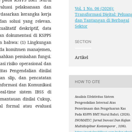
valuasi pelaksanaan dan
Vol. 1 No. 06 (2026):
erdasarkan kerangka kerja
Transformasi Digital: Peluan
dan Tantangan di Berbagai
dan solusi yang relevan.
Sektor
litatif deskriptif, data
an dokumentasi di KSPPS
SECTION
an bahwa: (1) Lingkungan
 ada komitmen manajemen,
mahkan pemisahan fungsi.
Artikel
kasi risiko operasional dan
itas Pengendalian dinilai
aan slip, dan pencatatan
HOW TO CITE
 Informasi dan Komunikasi
eal-time sistem IBSS di
Analisis Efektivitas Sistem
emantauan dinilai Cukup,
Pengendalian Internal Atas
l formal atau evaluasi
Penerimaan dan Pengeluaran Kas
Pada KSPPS BMT Nurul Bahri. (2026).
INOMATEC: Jurnal Inovasi Dan Kajian
Multidisipliner Kontemporer
,
1
(06).