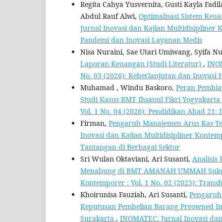
Regita Cahya Yusvernita, Gusti Kayla Fadil
Abdul Rauf Alwi,
Optimalisasi Sistem Keu
Jurnal Inovasi dan Kajian Multidisipliner 
Pandemi dan Inovasi Layanan Medis
Nisa Nuraini, Sae Utari Umiwang, Syifa N
Laporan Keuangan (Studi Literatur)
,
INOM
No. 03 (2026): Keberlanjutan dan Inovasi
Muhamad , Windu Baskoro,
Peran Pembia
Studi Kasus BMT Ihsanul Fikri Yogyakarta
Vol. 1 No. 04 (2026): Pendidikan Abad 21:
Firman,
Pengaruh Manajemen Arus Kas Ter
Inovasi dan Kajian Multidisipliner Kontemp
Tantangan di Berbagai Sektor
Sri Wulan Oktaviani, Ari Susanti,
Analisis
Menabung di BMT AMANAH UMMAH Suk
Kontemporer : Vol. 1 No. 02 (2025): Trans
Khoirunisa Fauziah, Ari Susanti,
Pengaruh 
Keputusan Pembelian Barang Preowned Im
Surakarta
,
INOMATEC: Jurnal Inovasi dan K