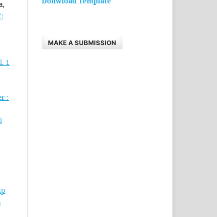
Donwload Template
a,
:
MAKE A SUBMISSION
. 1
r :
l
ap
h