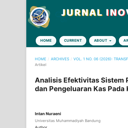
HOME
CURRENT
ABOUT
A
HOME
/
ARCHIVES
/
VOL. 1 NO. 06 (2026): TRA
Artikel
Analisis Efektivitas Sistem
dan Pengeluaran Kas Pada
Intan Nuraeni
Universitas Muhammadiyah Bandung
Author