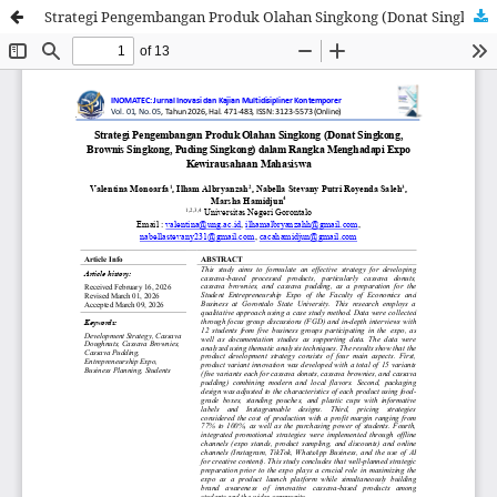
Strategi Pengembangan Produk Olahan Singkong (Donat Singkong, Brownis Singkong, Puding Singkong) dalam Rangka Menghadapi Expo Kewirausahaan Mahasiswa